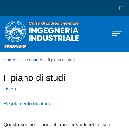
Corso di laurea in Ingegneria Indust
Skip to main content
IT
Home
The course
Il piano di studi
Il piano di studi
Listen
Regolamento didattico
Questa sezione riporta il piano di studi del corso di