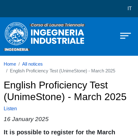
Corso di laurea in Ingegneria Indust
Skip to main content
IT
Home
All notices
English Proficiency Test (UnimeStone) - March 2025
English Proficiency Test
(UnimeStone) - March 2025
Listen
16 January 2025
Paragrafo
It is possible to register for the March